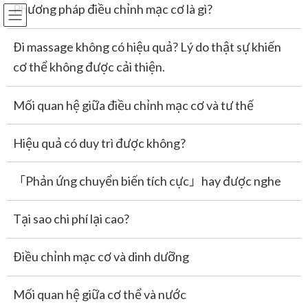
Phương pháp điều chỉnh mạc cơ là gì?
Đặt lịch
Đi massage không có hiệu quả? Lý do thật sự khiến
Skip
Skip
to
to
cơ thể không được cải thiện.
the
the
Bệnh Morton
content
Navigation
Mối quan hệ giữa điều chỉnh mạc cơ và tư thế
HOME
Bệnh Morton
Hiệu quả có duy trì được không?
「Phản ứng chuyển biến tích cực」hay được nghe
Tại sao chi phí lại cao?
Điều chỉnh mạc cơ và dinh dưỡng
Mối quan hệ giữa cơ thể và nước