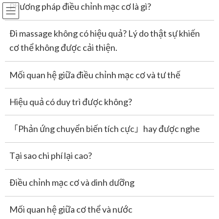
Phương pháp điều chỉnh mạc cơ là gì?
Đặt lịch
Đi massage không có hiệu quả? Lý do thật sự khiến
Skip
Skip
to
to
cơ thể không được cải thiện.
the
the
Vô sinh, đau bụng kinh, PMS
content
Navigation
Mối quan hệ giữa điều chỉnh mạc cơ và tư thế
HOME
Vô sinh, đau bụng kinh, PMS
Hiệu quả có duy trì được không?
「Phản ứng chuyển biến tích cực」hay được nghe
Tại sao chi phí lại cao?
Điều chỉnh mạc cơ và dinh dưỡng
Mối quan hệ giữa cơ thể và nước