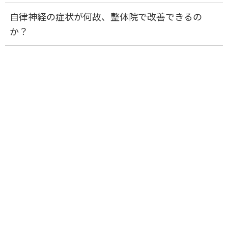
まうからです。そうなることで、痛みや痺れ、さま
自律神経の症状が何故、整体院で改善できるの
ざまな不調が発生してしまいます。根本的に『崩れ
か？
た姿勢』を治さなければ体の不調は解決しないこと
が多いです。
姿勢の崩れが起こす身体の不調
それでは次に、『どのようにして姿勢が崩れ、身体