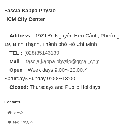
Fascia Kappa Physio
HCM City Center
Address
：19Z1 Đ. Nguyễn Hữu Cảnh, Phường
19, Bình Thạnh, Thành phố Hồ Chí Minh
TEL
：
(028)35143139
Mail
：
fascia.kappa.physio@gmail.com
Open
：Week days 9:00〜20:00／
Saturday&Sunday 9:00〜18:00
Closed:
Thursdays and Public Holidays
Contents
ホーム
初めての方へ