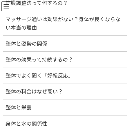
筋膜調整法って何するの？
ご予約
マッサージ通いは効果がない？身体が良くならな
コ
ナ
い本当の理由
ン
ビ
整体と姿勢の関係
テ
ゲ
ン
ー
整体と姿勢の関係
ツ
シ
へ
ョ
ス
ン
HOME
整体と姿勢の関係
整体の効果って持続するの？
キ
に
ッ
移
プ
動
まず始めに、『崩れた姿勢は良くない』と聞いたこ
整体でよく聞く「好転反応」
とがあるかと思います。
整体の料金はなぜ高い？
では、なぜ姿勢が崩れると良くないのでしょうか。
整体と栄養
それは、姿勢が崩れることによって体へのストレス
が増大してしまい、バランスが悪い状態になってし
身体と水の関係性