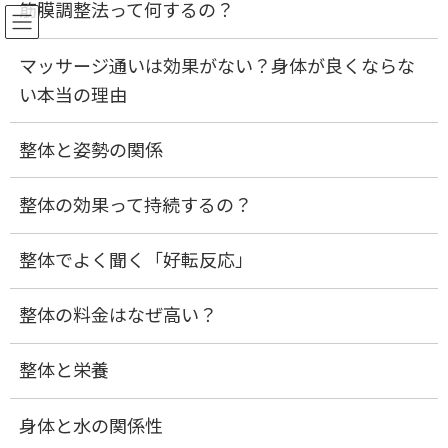
筋膜調整法って何するの？
ご予約
マッサージ通いは効果がない？身体が良くならな
コ
ナ
い本当の理由
ン
ビ
ぎっくり腰
テ
ゲ
ン
ー
整体と姿勢の関係
ツ
シ
へ
ョ
ス
ン
HOME
ぎっくり腰
整体の効果って持続するの？
キ
に
ッ
移
プ
動
整体でよく聞く「好転反応」
整体の料金はなぜ高い？
整体と栄養
身体と水の関係性